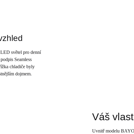
vzhled
 LED světel pro denní
ý podpis Seamless
ížka chladiče byly
stnějším dojmem.
Váš vlast
Uvnitř modelu BAYON