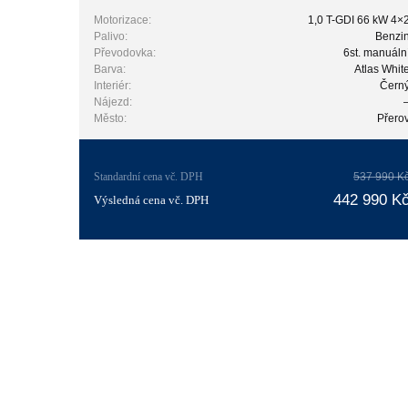
Motorizace:
1,0 T-GDI 66 kW 4×
Palivo:
Benzi
Převodovka:
6st. manuáln
Barva:
Atlas Whit
Interiér:
Čern
Nájezd:
Město:
Přero
Standardní cena vč. DPH
537 990 K
442 990 K
Výsledná cena vč. DPH