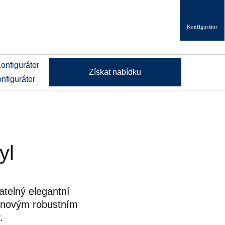
Konfigurátor
Získat nabídku
nfigurátor
yl
telný elegantní
, novým robustním
.