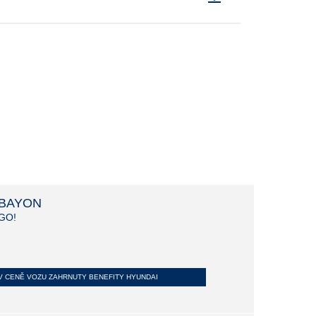
BAYON
GO!
V CENĚ VOZU ZAHRNUTY BENEFITY HYUNDAI