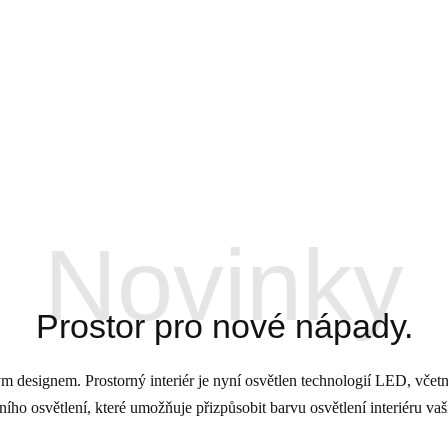
Novinky
Prostor pro nové nápady.
esignem. Prostorný interiér je nyní osvětlen technologií LED, včet
ího osvětlení, které umožňuje přizpůsobit barvu osvětlení interiéru vaš