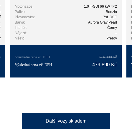
2
Motorizace:
1,0 T-GDI 66 kW 4×2
n
Palivo:
Benzin
í
Převodovka:
7st. DCT
e
Barva:
Aurora Gray Pearl
ý
Interiér:
Černý
–
Nájezd:
–
v
Město:
Přerov
č
Standardní cena vč. DPH
574 890 Kč
č
479 890 Kč
Výsledná cena vč. DPH
Další vozy skladem