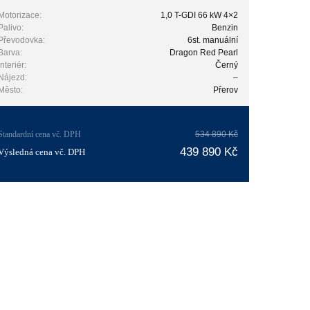
Motorizace:
1,0 T-GDI 66 kW 4×2
Palivo:
Benzin
Převodovka:
6st. manuální
Barva:
Dragon Red Pearl
Interiér:
Černý
Nájezd:
–
Město:
Přerov
Standardní cena vč. DPH
534 890 Kč
439 890 Kč
Výsledná cena vč. DPH