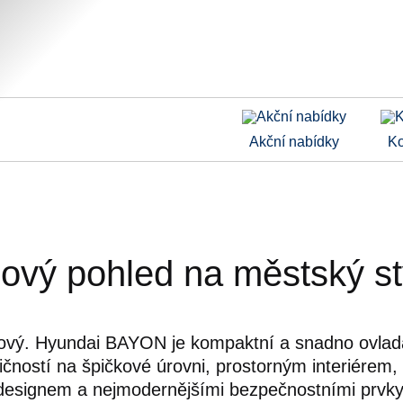
Akční nabídky
Ko
ový pohled na městský st
ylový. Hyundai BAYON je kompaktní a snadno ovlada
tičností na špičkové úrovni, prostorným interiérem
designem a nejmodernějšími bezpečnostními prvky