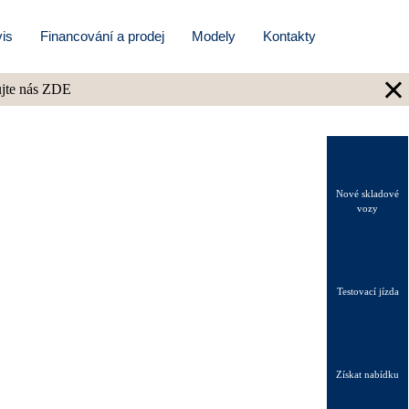
is
Financování a prodej
Modely
Kontakty
×
ujte nás ZDE
Nové skladové
vozy
Testovací jízda
Získat nabídku