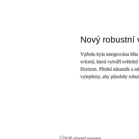
Nový robustní 
Vpředu byla integrována lišta
svícení, která vytváří světeln
Horizon. Přední nárazník a mř
vylepšeny, aby působily robu