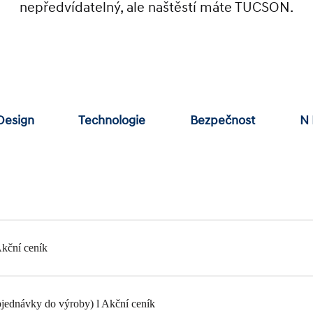
nepředvídatelný, ale naštěstí máte TUCSON.
esign
Technologie
Bezpečnost
N 
kční ceník
dnávky do výroby) l Akční ceník