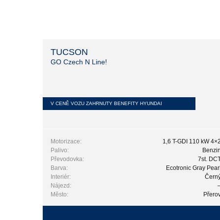
TUCSON
GO Czech N Line!
V CENĚ VOZU ZAHRNUTY BENEFITY HYUNDAI
Motorizace:
1,6 T-GDI 110 kW 4×
Palivo:
Benzi
Převodovka:
7st. DC
Barva:
Ecotronic Gray Pear
Interiér:
Čern
Nájezd:
Město:
Přero