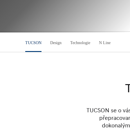
TUCSON
Design
Technologie
N Line
TUCSON se o vás 
přepracovan
dokonalým 