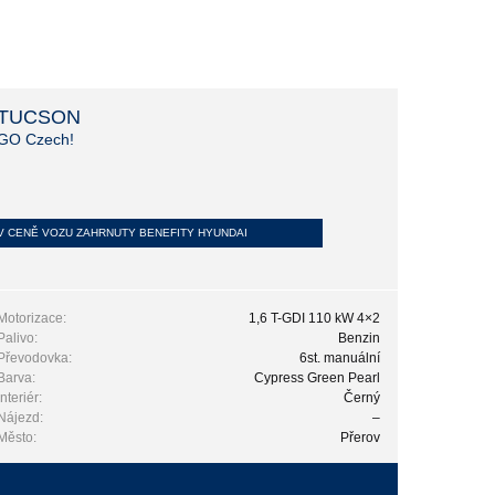
TUCSON
GO Czech!
V CENĚ VOZU ZAHRNUTY BENEFITY HYUNDAI
Motorizace:
1,6 T-GDI 110 kW 4×2
Palivo:
Benzin
Převodovka:
6st. manuální
Barva:
Cypress Green Pearl
Interiér:
Černý
Nájezd:
–
Město:
Přerov