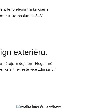
eň. Jeho elegantní karoserie
egmentu kompaktních SUV.
ign exteriéru.
mičtějším dojmem. Elegantně
ehké slitiny ještě více zdůrazňují