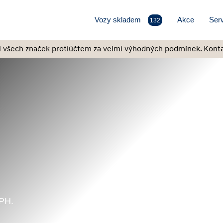
Vozy skladem
Akce
Serv
132
l všech značek protiúčtem za velmi výhodných podmínek. Konta
DPH.