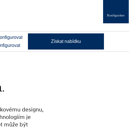
Konfigurátor
Získat nabídku
nfigurovat
.
ičkovému designu,
hnologiím je
ot může být