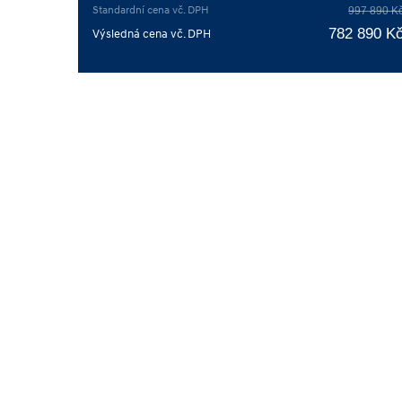
Standardní cena vč. DPH
997 890 K
782 890 K
Výsledná cena vč. DPH