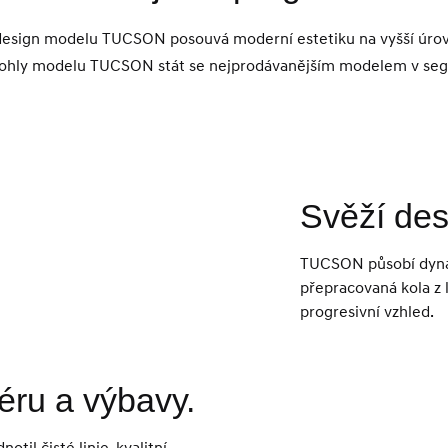
 design modelu TUCSON posouvá moderní estetiku na vyšší úrov
omohly modelu TUCSON stát se nejprodávanějším modelem v s
Svěží des
TUCSON působí dyna
přepracovaná kola z l
progresivní vzhled.
iéru a výbavy.