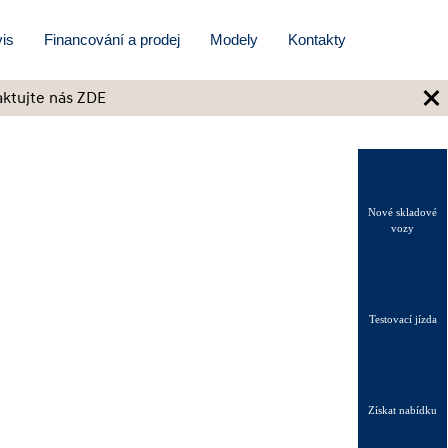
is
Financování a prodej
Modely
Kontakty
×
ktujte nás ZDE
Nové skladové
vozy
Testovací jízda
Získat nabídku