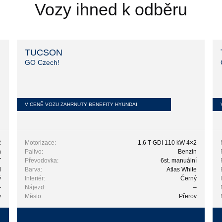
Vozy ihned k odběru
TUCSON
GO Czech!
V CENĚ VOZU ZAHRNUTY BENEFITY HYUNDAI
2
Motorizace:
1,6 T-GDI 110 kW 4×2
n
Palivo:
Benzin
T
Převodovka:
6st. manuální
l
Barva:
Atlas White
ý
Interiér:
Černý
–
Nájezd:
–
v
Město:
Přerov