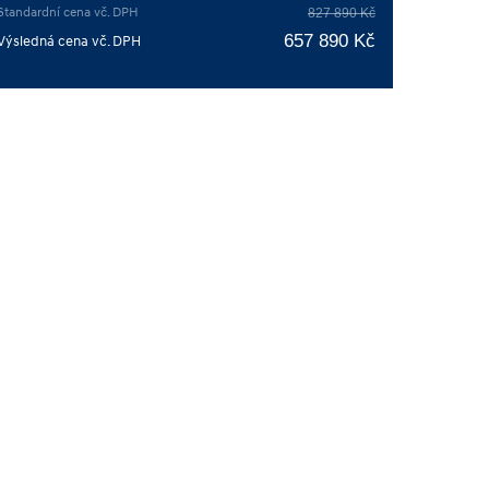
Standardní cena vč. DPH
827 890 Kč
657 890 Kč
Výsledná cena vč. DPH