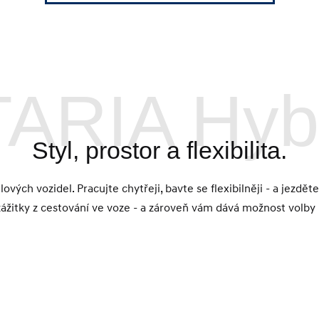
ARIA Hyb
Styl, prostor a flexibilita.
lových vozidel. Pracujte chytřeji, bavte se flexibilněji - a jezdě
zážitky z cestování ve voze - a zároveň vám dává možnost volby 