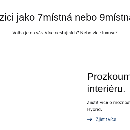
zici jako 7místná nebo 9místn
Volba je na vás. Více cestujících? Nebo více luxusu?
Prozkoum
interiéru.
Zjistit více o možno
Hybrid.
Zjistit více