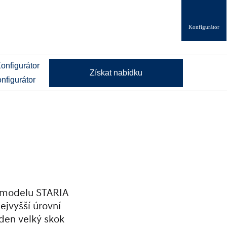
Konfigurátor
Získat nabídku
nfigurátor
 modelu STARIA
ejvyšší úrovní
eden velký skok