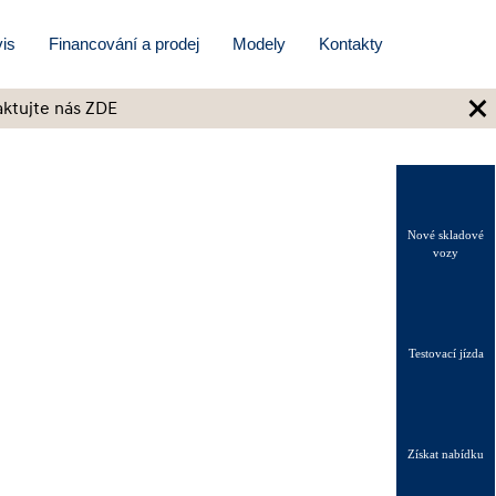
is
Financování a prodej
Modely
Kontakty
×
ktujte nás ZDE
Nové skladové
vozy
Testovací jízda
Získat nabídku