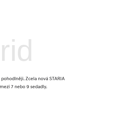
rid
te pohodlněji. Zcela nová STARIA
mezi 7 nebo 9 sedadly.