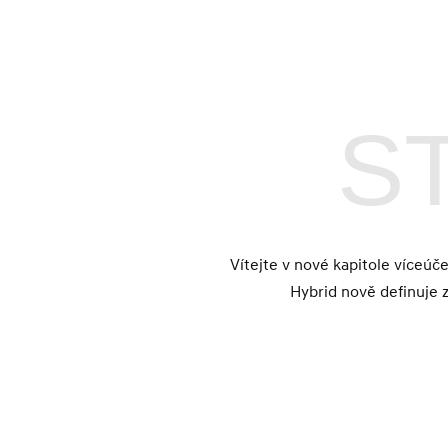
ST
Vítejte v nové kapitole víceúče
Hybrid nově definuje 