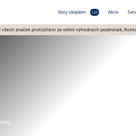
Vozy skladem
Akce
Serv
132
l všech značek protiúčtem za velmi výhodných podmínek. Konta
z DPH.