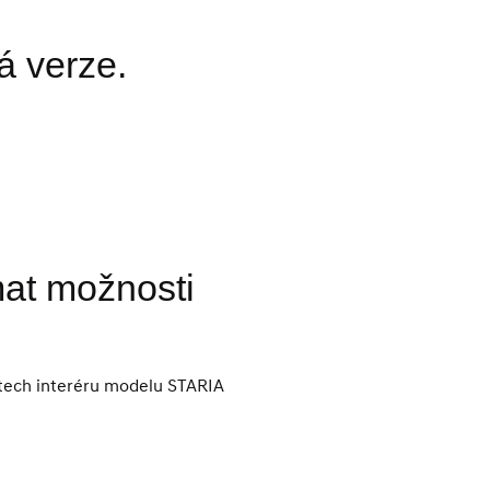
á verze.
at možnosti
stech interéru modelu STARIA